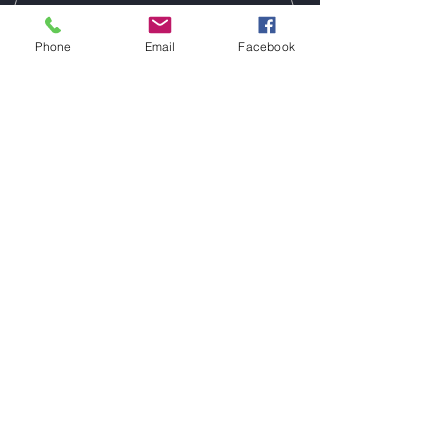
Phone
Email
Facebook
Enviar
עקבו אחרינו
פייסבוק
לינקדאין
לצפצף
יוטיוב