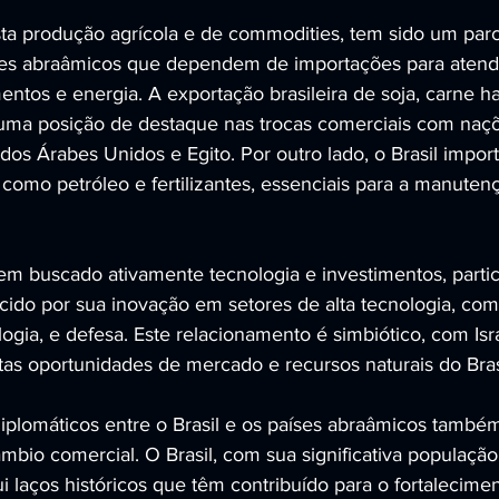
sta produção agrícola e de commodities, tem sido um parc
íses abraâmicos que dependem de importações para atend
ntos e energia. A exportação brasileira de soja, carne hal
uma posição de destaque nas trocas comerciais com naç
dos Árabes Unidos e Egito. Por outro lado, o Brasil import
como petróleo e fertilizantes, essenciais para a manuten
 tem buscado ativamente tecnologia e investimentos, parti
ecido por sua inovação em setores de alta tecnologia, com
ogia, e defesa. Este relacionamento é simbiótico, com Isr
tas oportunidades de mercado e recursos naturais do Bras
diplomáticos entre o Brasil e os países abraâmicos também
mbio comercial. O Brasil, com sua significativa populaçã
sui laços históricos que têm contribuído para o fortalecime