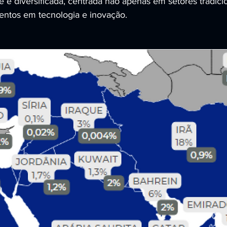
 e diversificada, centrada não apenas em setores tradici
ntos em tecnologia e inovação.