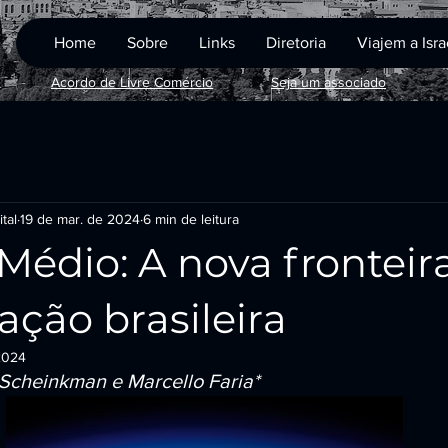
Home
Sobre
Links
Diretoria
Viajem a Isr
Acordo de Livre Comércio
Seja um associado
tal
19 de mar. de 2024
6 min de leitura
Médio: A nova fronteir
ação brasileira
2024
 Scheinkman e Marcello Faria*