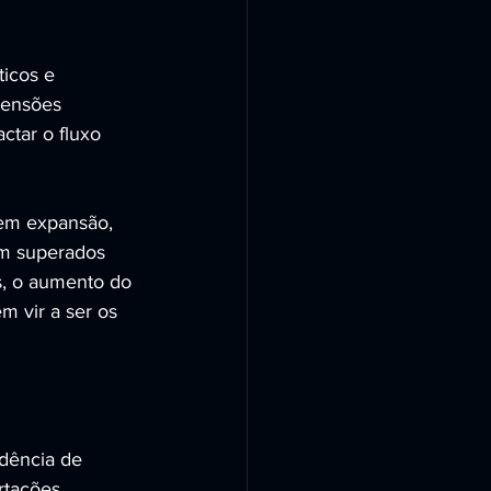
icos e 
Tensões 
ctar o fluxo 
 em expansão, 
em superados 
as, o aumento do 
m vir a ser os 
dência de 
rtações 