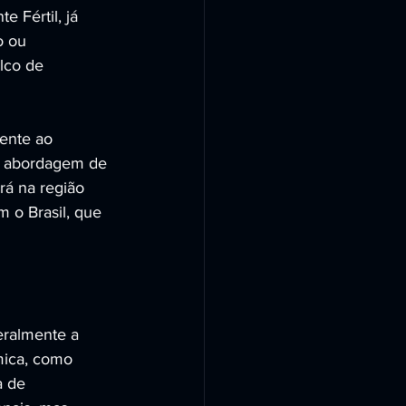
 Fértil, já 
o ou 
lco de 
rente ao 
 a abordagem de 
rá na região 
 o Brasil, que 
eralmente a 
mica, como 
a de 