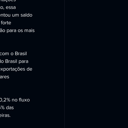
o, essa 
entou um saldo 
forte 
ão para os mais 
com o Brasil 
 Brasil para 
exportações de 
ares 
0,2% no fluxo 
5% das 
iras.