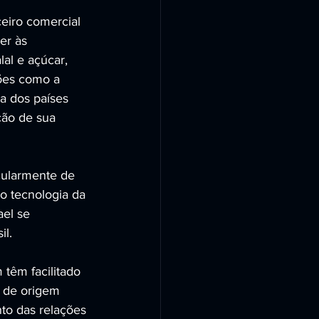
eiro comercial 
er às 
al e açúcar, 
ões como a 
a dos países 
ção de sua 
cularmente de 
o tecnologia da 
ael se 
il.
 têm facilitado 
o de origem 
nto das relações 