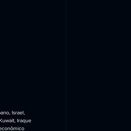
no, Israel, 
Kuwait, Iraque 
o econômico 